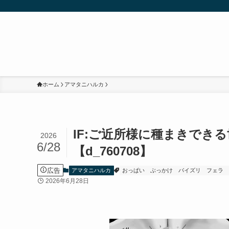
ホーム
アマタニハルカ
IF:ご近所様に種まきでき
2026
6/28
【d_760708】
広告
アマタニハルカ
おっぱい
ぶっかけ
パイズリ
フェラ
2026年6月28日